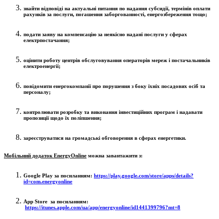
знайти відповіді на актуальні питання по надання субсидії, термінів оплати
рахунків за послуги, погашення заборгованності, енергозбереження тощо;
подати заяву на компенсацію за неякісно надані послуги у сферах
електрпостачання;
оцінити роботу центрів обслуговування операторів мереж і постачальників
електроенергії;
повідомити енергокомпанії про порушення з боку їхніх посадових осіб та
персоналу;
контролювати розробку та виконання інвестиційних програм і надавати
пропозиції щодо їх поліпшення;
зареєструватися на громадські обговорення в сферах енергетики.
Мобільний додаток EnergyOnline
можна завантажити з:
Google Play за посиланням:
https://play.google.com/store/apps/details?
id=com.energyonline
App Store за посиланням:
https://itunes.apple.com/ua/app/energyonline/id1441399796?mt=8