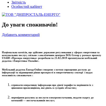
Звітність
Особистий кабінет
До уваги споживачів!
Добавить комментарий
Національна комісія, що здійснює державне регулювання у сферах енергетики та
комунальних послуг, спільно з аналітичним центром DiXi Group у рамках проекту
USAID «Прозора енергетика» розробили та 21.02.2019 презентували мобільний
додаток «Енергетика Онлайн».
Мобільний додаток EnergyOnline створено з метою спрощення доступу до
інформації та підвищення рівня прозорості в енергетичному секторі і надає
можливість споживачам :
отримати оперативну інформацю про діючі тарифи та порівняти іх з
ціновими пропозиціями, які діють в сусідніх областях;
перевірити рахунок за послуги електропостачання, подати скаргу до
компаній — постачальників послуг;