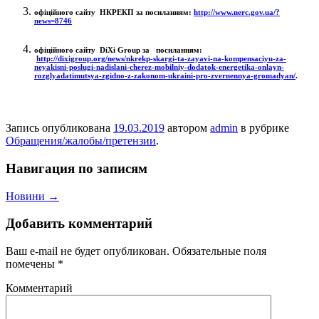
офіційного сайту НКРЕКП за посиланням:
http://www.nerc.gov.ua/?
news=8746
офіційного сайту DiXi Group за посиланням:
http://dixigroup.org/news/nkrekp-skargi-ta-zayavi-na-kompensaciyu-za-
neyakisni-poslugi-nadislani-cherez-mobilniy-dodatok-energetika-onlayn-
rozglyadatimutsya-zgidno-z-zakonom-ukraini-pro-zvernennya-gromadyan/
.
Запись опубликована
19.03.2019
автором
admin
в рубрике
Обращения/жалобы/претензии
.
Навигация по записям
Новини
→
Добавить комментарий
Ваш e-mail не будет опубликован.
Обязательные поля
помечены
*
Комментарий